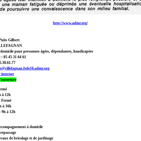
http://www.admr.org/
Puits Gilbert
LLEFAGNAN
à domicile pour personnes âgées, dépendantes, handicapées
 : 05 45 31 64 61
5.30.61.77
an@villefagnan.fede16.admr.org
e internet
d'ouverture
ermé
h à 12h
: Fermé
4h à 16h
: 9h à 12h
 accompagnement à domicile
 repassage
ravaux de bricolage et de jardinage