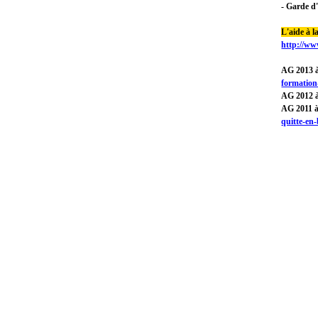
- Garde d'
L'aide à l
http://ww
AG 2013 
formation
AG 2012 
AG 2011 à
quitte-en-