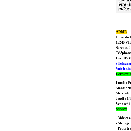
ADMR
1. rue du 
16240
VI
Services 
Téléphone
Fax : 05.4
villefagn
Voir le sit
Horaires 
Lundi : F
Mardi : 9
Mercredi 
Jeudi : 1
Vendredi 
Services
- Aide et
- Ménage,
- Petits t