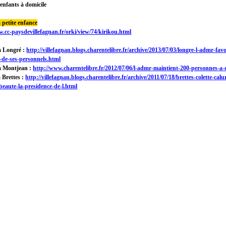
enfants à domicile
a petite enfance
w.cc-paysdevillefagnan.fr/orki/view/74/kirikou.html
à Longré :
http://villefagnan.blogs.charentelibre.fr/archive/2013/07/03/longre-l-admr-favo
-de-ses-personnels.html
à Montjean :
http://www.charentelibre.fr/2012/07/06/l-admr-maintient-200-personnes-a-
 Brettes :
http://villefagnan.blogs.charentelibre.fr/archive/2011/07/18/brettes-colette-cal
beaute-la-presidence-de-l.html