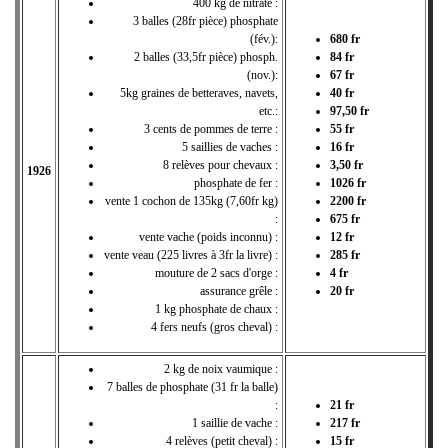
400 kg de nitrate :
3 balles (28fr pièce) phosphate
(fév.):
680 fr
2 balles (33,5fr pièce) phosph.
84 fr
(nov.):
67 fr
5kg graines de betteraves, navets,
40 fr
etc.:
97,50 fr
3 cents de pommes de terre :
55 fr
5 saillies de vaches :
16 fr
8 relèves pour chevaux :
3,50 fr
1926
phosphate de fer :
1026 fr
vente 1 cochon de 135kg (7,60fr kg)
2200 fr
:
675 fr
vente vache (poids inconnu) :
12 fr
vente veau (225 livres à 3fr la livre) :
285 fr
mouture de 2 sacs d'orge :
4 fr
assurance grêle :
20 fr
1 kg phosphate de chaux :
4 fers neufs (gros cheval) :
2 kg de noix vaumique :
7 balles de phosphate (31 fr la balle)
:
21 fr
1 saillie de vache :
217 fr
4 relèves (petit cheval) :
15 fr