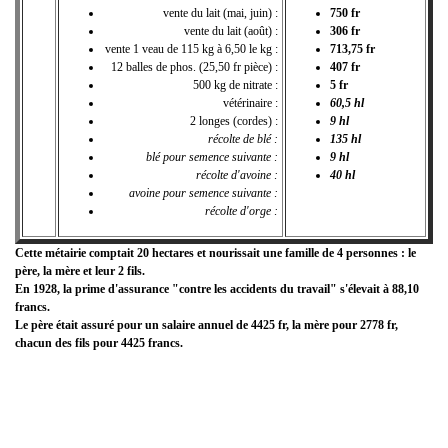
vente du lait (mai, juin) :
750 fr
vente du lait (août) :
306 fr
vente 1 veau de 115 kg à 6,50 le kg :
713,75 fr
12 balles de phos. (25,50 fr pièce) :
407 fr
500 kg de nitrate :
5 fr
vétérinaire :
60,5 hl
2 longes (cordes) :
9 hl
récolte de blé :
135 hl
blé pour semence suivante :
9 hl
récolte d'avoine :
40 hl
avoine pour semence suivante :
récolte d'orge :
Cette métairie comptait 20 hectares et nourissait une famille de 4 personnes : le
père, la mère et leur 2 fils.
En 1928, la prime d'assurance "contre les accidents du travail" s'élevait à 88,10
francs.
Le père était assuré pour un salaire annuel de 4425 fr,
la mère pour 2778 fr,
chacun des fils pour 4425 francs.