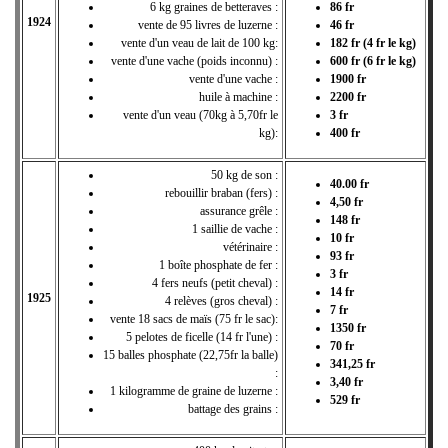
6 kg graines de betteraves :
86 fr
1924
vente de 95 livres de luzerne :
46 fr
vente d'un veau de lait de 100 kg:
182 fr (4 fr le kg)
vente d'une vache (poids inconnu) :
600 fr (6 fr le kg)
vente d'une vache :
1900 fr
huile à machine :
2200 fr
vente d'un veau (70kg à 5,70fr le
3 fr
kg):
400 fr
50 kg de son :
40.00 fr
rebouillir braban (fers) :
4,50 fr
assurance grêle :
148 fr
1 saillie de vache :
10 fr
vétérinaire :
93 fr
1 boîte phosphate de fer :
3 fr
4 fers neufs (petit cheval) :
14 fr
1925
4 relèves (gros cheval) :
7 fr
vente 18 sacs de maïs (75 fr le sac):
1350 fr
5 pelotes de ficelle (14 fr l'une) :
70 fr
15 balles phosphate (22,75fr la balle)
341,25 fr
:
3,40 fr
1 kilogramme de graine de luzerne :
529 fr
battage des grains :