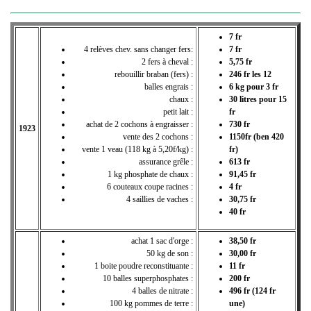
7 fr
4 relèves chev. sans changer fers:
7 fr
2 fers à cheval :
5,75 fr
rebouillir braban (fers) :
246 fr les 12
balles engrais :
6 kg pour 3 fr
chaux :
30 litres pour 15
petit lait :
fr
achat de 2 cochons à engraisser :
730 fr
1923
vente des 2 cochons :
1150fr (ben 420
vente 1 veau (118 kg à 5,20f/kg) :
fr)
assurance grêle :
613 fr
1 kg phosphate de chaux :
91,45 fr
6 couteaux coupe racines :
4 fr
4 saillies de vaches :
30,75 fr
40 fr
achat 1 sac d'orge :
38,50 fr
50 kg de son :
30,00 fr
1 boite poudre reconstituante :
11 fr
10 balles superphosphates :
200 fr
4 balles de nitrate :
496 fr (124 fr
100 kg pommes de terre :
une)