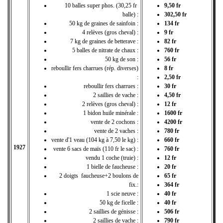
10 balles super phos. (30,25 fr
9,50 fr
balle) :
302,50 fr
50 kg de graines de sainfoin :
134 fr
4 relèves (gros cheval) :
9 fr
7 kg de graines de betterave :
82 fr
5 balles de nitrate de chaux :
760 fr
50 kg de son :
56 fr
reboullir fers charrues (rép. diverses)
8 fr
:
2,50 fr
reboullir fers charrues :
30 fr
2 saillies de vache :
4,50 fr
2 relèves (gros cheval) :
12 fr
1 bidon huile minérale :
1600 fr
vente de 2 cochons :
4200 fr
vente de 2 vaches :
780 fr
vente d'1 veau (104 kg à 7,50 le kg) :
660 fr
1927
vente 6 sacs de maïs (110 fr le sac) :
760 fr
vendu 1 coche (truie) :
12 fr
1 bielle de faucheuse :
20 fr
2 doigts faucheuse+2 boulons de
65 fr
fix.:
364 fr
1 scie neuve :
40 fr
50 kg de ficelle :
40 fr
2 saillies de génisse :
506 fr
2 saillies de vache :
790 fr