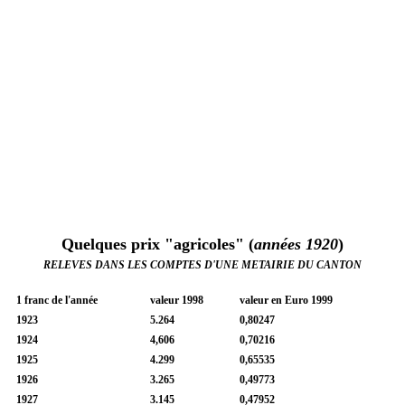
Quelques prix "agricoles"
(
années 1920
)
RELEVES DANS LES COMPTES D'UNE METAIRIE DU CANTON
1 franc de l'année
valeur 1998
valeur en Euro 1999
1923
5.264
0,80247
1924
4,606
0,70216
1925
4.299
0,65535
1926
3.265
0,49773
1927
3.145
0,47952