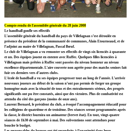
Compte-rendu de l'assemblée générale du 28 juin 2008
Le handball gonfle ses effectifs
L’assemblée générale du handball du pays de Villefagnan s’est déroulée en
présence du président de la communauté de communes, Alain Etourneaud, et de
l’adjoint au maire de Villefagnan, Pascal Bœuf.
Le club de Villefagnan a vu remonter ses effectifs de vingt-six licenciés à quarante
et un. Des équipes jouent en entente avec Ruffec. Quelques filles licenciées à
Villefagnan mais prêtées à Ruffec sont passées du niveau honneur au niveau
excellence départementale. L’aire couverte non agréée pour des matchs seniors fait
fuir ces derniers vers d’autres clubs.
L’école de handball a vu ses équipes progresser tout au long de l’année. L’arrivée
nouveaux joueurs au début de la saison n’ont pas permis de forger un groupe
homogène mais avec la ténacité de tous et des entraînements sérieux, des progrès
significatifs ont pu être constatés, ainsi que des victoires. Plus de combativité est
attendu du côté des garçons (moins de onze ans).
Laurent Bernard, le président du club, a évoqué l’accompagnement éducatif pour
les collégiens de quatrième et de troisième. Des séances seront programmées après
la classe, le district fournira un animateur (brevet état). En tout, vingt-quatre
séances de 1h30 de septembre à mai. Des subventions sont attendues pour
boucler le budget.
Les responsables du bureau ont été reconduits à l’unanimité dans leurs