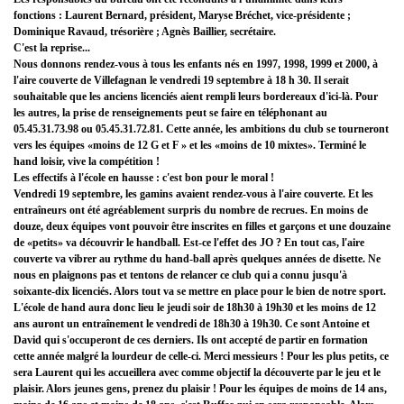
fonctions : Laurent Bernard, président, Maryse Bréchet, vice-présidente ;
Dominique Ravaud, trésorière ; Agnès Baillier, secrétaire.
C'est la reprise...
Nous donnons rendez-vous à tous les enfants nés en 1997, 1998, 1999 et 2000, à
l'aire couverte de Villefagnan le vendredi 19 septembre à 18 h 30. Il serait
souhaitable que les anciens licenciés aient rempli leurs bordereaux d'ici-là. Pour
les autres, la prise de renseignements peut se faire en téléphonant au
05.45.31.73.98 ou 05.45.31.72.81. Cette année, les ambitions du club se tourneront
vers les équipes «moins de 12 G et F » et les «moins de 10 mixtes». Terminé le
hand loisir, vive la compétition !
Les effectifs à l'école en hausse : c'est bon pour le moral !
Vendredi 19 septembre, les gamins avaient rendez-vous à l'aire couverte. Et les
entraîneurs ont été agréablement surpris du nombre de recrues. En moins de
douze, deux équipes vont pouvoir être inscrites en filles et garçons et une douzaine
de «petits» va découvrir le handball. Est-ce l'effet des JO ? En tout cas, l'aire
couverte va vibrer au rythme du hand-ball après quelques années de disette. Ne
nous en plaignons pas et tentons de relancer ce club qui a connu jusqu'à
soixante-dix licenciés. Alors tout va se mettre en place pour le bien de notre sport.
L'école de hand aura donc lieu le jeudi soir de 18h30 à 19h30 et les moins de 12
ans auront un entraînement le vendredi de 18h30 à 19h30. Ce sont Antoine et
David qui s'occuperont de ces derniers. Ils ont accepté de partir en formation
cette année malgré la lourdeur de celle-ci. Merci messieurs ! Pour les plus petits, ce
sera Laurent qui les accueillera avec comme objectif la découverte par le jeu et le
plaisir. Alors jeunes gens, prenez du plaisir ! Pour les équipes de moins de 14 ans,